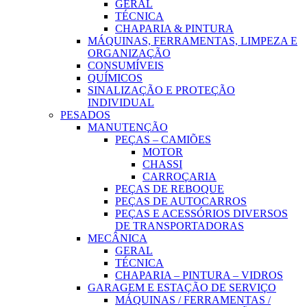
GERAL
TÉCNICA
CHAPARIA & PINTURA
MÁQUINAS, FERRAMENTAS, LIMPEZA E
ORGANIZAÇÃO
CONSUMÍVEIS
QUÍMICOS
SINALIZAÇÃO E PROTEÇÃO
INDIVIDUAL
PESADOS
MANUTENÇÃO
PEÇAS – CAMIÕES
MOTOR
CHASSI
CARROÇARIA
PEÇAS DE REBOQUE
PEÇAS DE AUTOCARROS
PEÇAS E ACESSÓRIOS DIVERSOS
DE TRANSPORTADORAS
MECÂNICA
GERAL
TÉCNICA
CHAPARIA – PINTURA – VIDROS
GARAGEM E ESTAÇÃO DE SERVIÇO
MÁQUINAS / FERRAMENTAS /