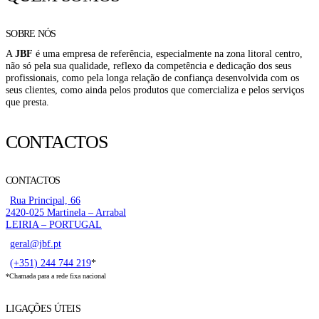
SOBRE NÓS
A
JBF
é uma empresa de referência, especialmente na zona litoral centro,
não só pela sua qualidade, reflexo da competência e dedicação dos seus
profissionais, como pela longa relação de confiança desenvolvida com os
seus clientes, como ainda pelos produtos que comercializa e pelos serviços
que presta.
CONTACTOS
CONTACTOS
Rua Principal, 66
2420-025 Martinela – Arrabal
LEIRIA – PORTUGAL
geral@jbf.pt
(+351) 244 744 219
*
*Chamada para a rede fixa nacional
LIGAÇÕES ÚTEIS