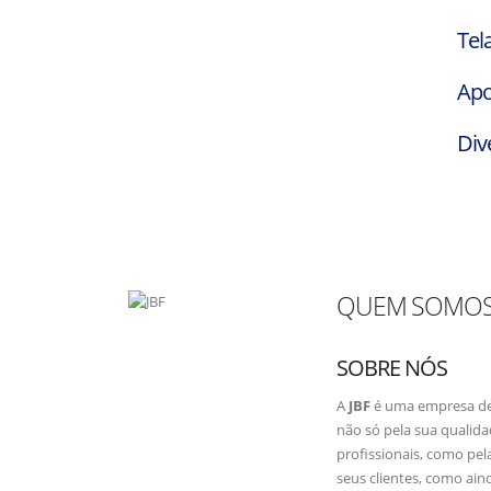
Tel
Apo
Div
QUEM SOMO
SOBRE NÓS
A
JBF
é uma empresa de r
não só pela sua qualida
profissionais, como pel
seus clientes, como ain